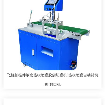
飞机扣挂件纸盒热收缩膜胶袋切膜机 热收缩膜自动封切
机 封口机