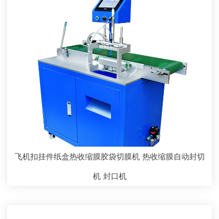
飞机扣挂件纸盒热收缩膜胶袋切膜机 热收缩膜自动封切
机 封口机